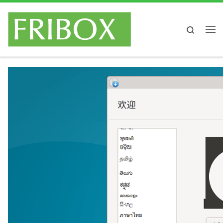
Skip to content
Search
主